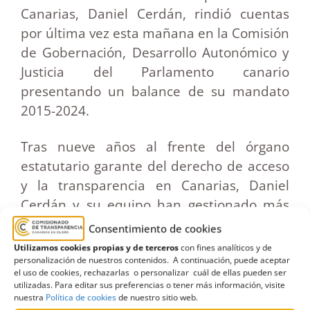
Canarias, Daniel Cerdán, rindió cuentas
por última vez esta mañana en la Comisión
de Gobernación, Desarrollo Autonómico y
Justicia del Parlamento canario
presentando un balance de su mandato
2015-2024.
Tras nueve años al frente del órgano
estatutario garante del derecho de acceso
y la transparencia en Canarias, Daniel
Cerdán y su equipo han gestionado más
de 25.000 expedientes y otras actuaciones,
Consentimiento de cookies
entre las que destacan la resolución de
Utilizamos cookies propias y de terceros
con fines analíticos y de
personalización de nuestros contenidos. A continuación, puede aceptar
2.994 expedientes de reclamaciones por
el uso de cookies, rechazarlas o personalizar cuál de ellas pueden ser
derecho de acceso de los ciudadanos
utilizadas. Para editar sus preferencias o tener más información, visite
nuestra
Política de cookies
de nuestro sitio web.
contra las administraciones públicas y la