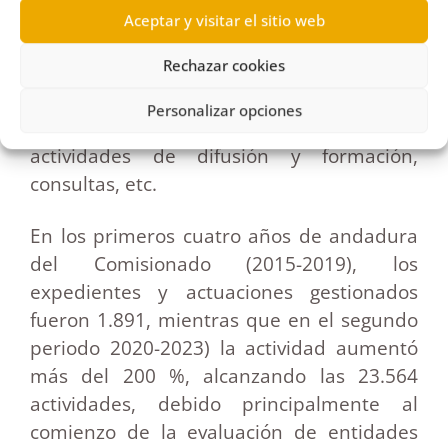
evaluación de 5.792 portales de
Aceptar y visitar el sitio web
transparencia a través de su Índice de
Rechazar cookies
Transparencia de Canarias (ITCanarias).
Las otras actuaciones corresponden a la
Personalizar opciones
gestión de denuncias y requerimientos,
actividades de difusión y formación,
consultas, etc.
En los primeros cuatro años de andadura
del Comisionado (2015-2019), los
expedientes y actuaciones gestionados
fueron 1.891, mientras que en el segundo
periodo 2020-2023) la actividad aumentó
más del 200 %, alcanzando las 23.564
actividades, debido principalmente al
comienzo de la evaluación de entidades