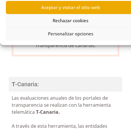
analizadas y revisadas las alegaciones
Aceptar y visitar el sitio web
que en su caso se presenten, el
Comisionado dará a todas las entidades
Rechazar cookies
que hayan concurrido a la evaluación
una calificación definitiva de
Personalizar opciones
transparencia, denominada Índice de
Transparencia de Canarias.
T
-Canaria
:
Las evaluaciones anuales de los portales de
transparencia se realizan con la herramienta
telemática
T-Canaria.
A través de esta herramienta, las entidades