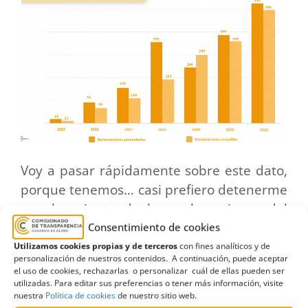
Voy a pasar rápidamente sobre este dato,
porque tenemos… casi prefiero detenerme
en el conjunto de las reclamaciones del
periodo, para estar en tiempo, o para
Consentimiento de cookies
tratar de constreñirme al tiempo… al
Utilizamos cookies propias y de terceros
con fines analíticos y de
personalización de nuestros contenidos. A continuación, puede aceptar
tiempo de la presentación, y ahí pueden
el uso de cookies, rechazarlas o personalizar cuál de ellas pueden ser
utilizadas. Para editar sus preferencias o tener más información, visite
ustedes comprobar que entre los años
nuestra
Política de cookies
de nuestro sitio web.
2015 y 2021 prácticamente se produjeron