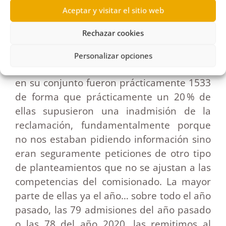
Aceptar y visitar el sitio web
un total de 1533 reclamaciones, 497 de
ellas… perdón, resoluciones, esto ya se
Rechazar cookies
refiere no solamente a las que nos
presentaron sino a las resoluciones que
Personalizar opciones
emitió el Comisionado de Transparencia,
en su conjunto fueron prácticamente 1533
de forma que prácticamente un 20 % de
ellas supusieron una inadmisión de la
reclamación, fundamentalmente porque
no nos estaban pidiendo información sino
eran seguramente peticiones de otro tipo
de planteamientos que no se ajustan a las
competencias del comisionado. La mayor
parte de ellas ya el año… sobre todo el año
pasado, las 79 admisiones del año pasado
o las 78 del año 2020, las remitimos al