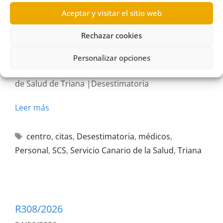
Aceptar y visitar el sitio web
R203/2026
26/06/2026
Rechazar cookies
Personalizar opciones
Solicitud de información al SCS sobre carga
asistencial y número de citas forzadas en el Centro
de Salud de Triana |Desestimatoria
Leer más
centro
,
citas
,
Desestimatoria
,
médicos
,
Personal
,
SCS
,
Servicio Canario de la Salud
,
Triana
R308/2026