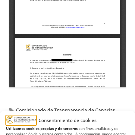
Comisionado de Transparencia de Canarias
,
Desistimiento
,
revisión
Consentimiento de cookies
Utilizamos cookies propias y de terceros
con fines analíticos y de
personalización de nuestros contenidos. A continuación, puede aceptar