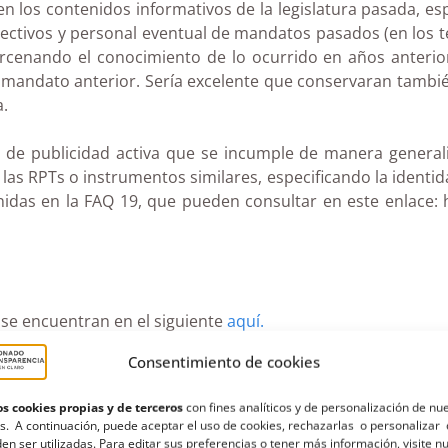
n los contenidos informativos de la legislatura pasada, esp
irectivos y personal eventual de mandatos pasados (en los t
enando el conocimiento de lo ocurrido en años anteriore
mandato anterior. Sería excelente que conservaran también
a.
 de publicidad activa que se incumple de manera generali
e las RPTs o instrumentos similares, especificando la identi
nidas en la FAQ 19, que pueden consultar en este enlace: 
 se encuentran en el siguiente
aquí.
Consentimiento de cookies
 más recientes y útiles sobre evaluación de los portales de
s cookies propias y de terceros
con fines analíticos y de personalización de nu
den plantearla a través de nuestro correo electrónico eva
s. A continuación, puede aceptar el uso de cookies, rechazarlas o personalizar 
en ser utilizadas. Para editar sus preferencias o tener más información, visite n