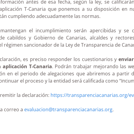
ormación antes de esa fecha, según la ley, se calificará
 aplicación T-Canaria que ponemos a su disposición en n
stán cumpliendo adecuadamente las normas.
 mantengan el incumplimiento serán apercibidas y se
 de cabildos y Gobierno de Canarias, alcaldes y rectore
el régimen sancionador de la Ley de Transparencia de Canar
eclaración, es preciso responder los cuestionarios y
enviar
a aplicación T-Canaria
. Podrán trabajar mejorando las we
ón en el periodo de alegaciones que abriremos a partir d
ontinuar el proceso y la entidad será calificada como “Incum
remitir la declaración:
https://transparenciacanarias.org/ev
ía correo a
evaluacion@transparenciacanarias.org
.