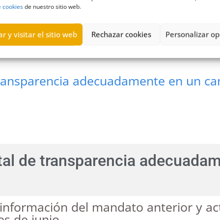
e cookies
de nuestro sitio web.
aluación2022-2023
,
Prórroga
r y visitar el sitio web
Rechazar cookies
Personalizar op
ransparencia adecuadamente en un cam
al de transparencia adecuada
información del mandato anterior y act
s de junio.