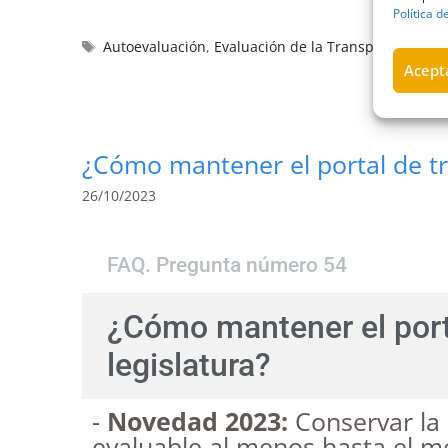
Política d
Autoevaluación
,
Evaluación de la Transparencia
,
ev
Acepta
¿Cómo mantener el portal de t
26/10/2023
FAQ. Pregunta número 54
¿Cómo mantener el port
legislatura?
-
Novedad 2023:
Conservar la 
evaluable al menos hasta el me