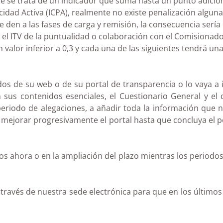
ue se trata de un indicador que suma hasta un punto adicion
idad Activa (ICPA), realmente no existe penalización algun
 den a las fases de carga y remisión, la consecuencia serí
 el ITV de la puntualidad o colaboración con el Comisionado 
valor inferior a 0,3 y cada una de las siguientes tendrá una
s de su web o de su portal de transparencia o lo vaya a 
 sus contenidos esenciales, el Cuestionario General y e
 periodo de alegaciones, a añadir toda la información que
 mejorar progresivamente el portal hasta que concluya el pe
s ahora o en la ampliación del plazo mientras los periodos
 través de nuestra sede electrónica para que en los últimos