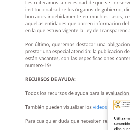
Les reiteramos la necesidad de que se conserve
institucional sobre los órganos de gobierno, d
borrados indebidamente en muchos casos, cerc
aquellas entidades que borren información del 
en la que estuvo vigente la Ley de Transparenci
Por último, queremos destacar una obligación
prestar una especial atención: la publicación d
están vacantes, con las especificaciones conte
numero-19/
RECURSOS DE AYUDA:
Todos los recursos de ayuda para la evaluación
También pueden visualizar los
vídeos
formativos
Utilizamo
Para cualquier duda que necesiten resolver pue
contenido
ellas pued