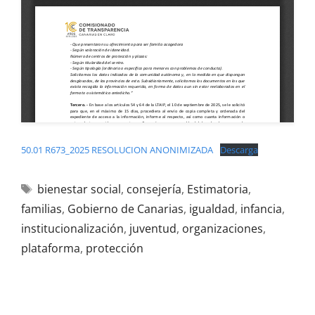
50.01 R673_2025 RESOLUCION ANONIMIZADA
Descarga
bienestar social
,
consejería
,
Estimatoria
,
familias
,
Gobierno de Canarias
,
igualdad
,
infancia
,
institucionalización
,
juventud
,
organizaciones
,
plataforma
,
protección