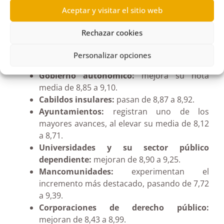
Aceptar y visitar el sitio web
Mejora generalizada por sectores
Rechazar cookies
La evaluación ha producido las siguientes
puntuaciones medias por sectores:
Personalizar opciones
Gobierno autonómico:
mejora su nota
media de 8,85 a 9,10.
Cabildos insulares:
pasan de 8,87 a 8,92.
Ayuntamientos:
registran uno de los
mayores avances, al elevar su media de 8,12
a 8,71.
Universidades y su sector público
dependiente:
mejoran de 8,90 a 9,25.
Mancomunidades:
experimentan el
incremento más destacado, pasando de 7,72
a 9,39.
Corporaciones de derecho público:
mejoran de 8,43 a 8,99.