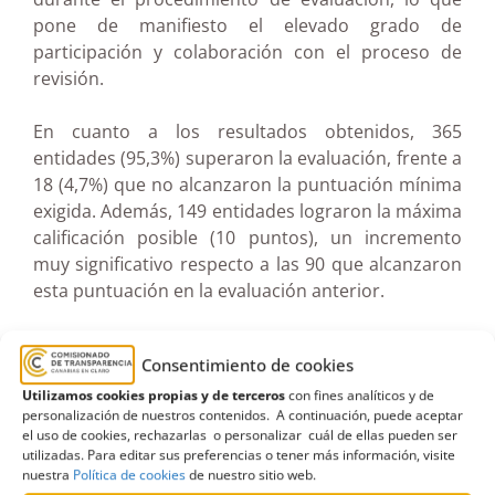
pone de manifiesto el elevado grado de
participación y colaboración con el proceso de
revisión.
En cuanto a los resultados obtenidos, 365
entidades (95,3%) superaron la evaluación, frente a
18 (4,7%) que no alcanzaron la puntuación mínima
exigida. Además, 149 entidades lograron la máxima
calificación posible (10 puntos), un incremento
muy significativo respecto a las 90 que alcanzaron
esta puntuación en la evaluación anterior.
El portal de transparencia de la Administración
Consentimiento de cookies
Pública de la Comunidad Autónoma obtiene una
puntuación de 9,17, superior al 9,02 alcanzado en
Utilizamos cookies propias y de terceros
con fines analíticos y de
personalización de nuestros contenidos. A continuación, puede aceptar
la evaluación anterior.
el uso de cookies, rechazarlas o personalizar cuál de ellas pueden ser
utilizadas. Para editar sus preferencias o tener más información, visite
nuestra
Política de cookies
de nuestro sitio web.