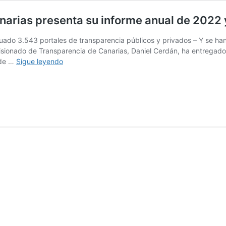
narias presenta su informe anual de 2022
luado 3.543 portales de transparencia públicos y privados – Y se h
sionado de Transparencia de Canarias, Daniel Cerdán, ha entregado h
El
 de …
Sigue leyendo
Comisionado
de
Transparencia
de
Canarias
presenta
su
informe
anual
de
2022
y
avance
del
2023