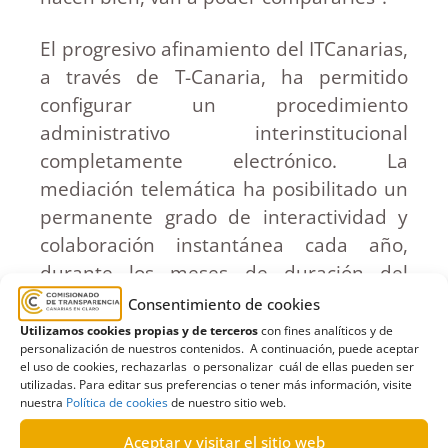
El progresivo afinamiento del ITCanarias,
a través de T-Canaria, ha permitido
configurar un procedimiento
administrativo interinstitucional
completamente electrónico. La
mediación telemática ha posibilitado un
permanente grado de interactividad y
colaboración instantánea cada año,
durante los meses de duración del
proceso, entre los reducidos servicios del
Consentimiento de cookies
Comisionado de Transparencia con los
Utilizamos cookies propias y de terceros
con fines analíticos y de
personalización de nuestros contenidos. A continuación, puede aceptar
más de 2.700 servidores públicos y
el uso de cookies, rechazarlas o personalizar cuál de ellas pueden ser
empleados en entidades privadas
utilizadas. Para editar sus preferencias o tener más información, visite
nuestra
Política de cookies
de nuestro sitio web.
subvencionadas de todas las
instituciones canarias y de las entidades
Aceptar y visitar el sitio web