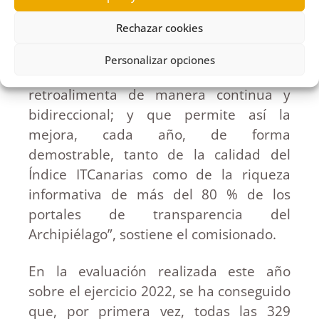
privadas perceptoras de grandes
Rechazar cookies
subvenciones. “Las experiencias de unos
y otros son la base de un círculo
Personalizar opciones
virtuoso; que progresa y se
retroalimenta de manera continua y
bidireccional; y que permite así la
mejora, cada año, de forma
demostrable, tanto de la calidad del
Índice ITCanarias como de la riqueza
informativa de más del 80 % de los
portales de transparencia del
Archipiélago”, sostiene el comisionado.
En la evaluación realizada este año
sobre el ejercicio 2022, se ha conseguido
que, por primera vez, todas las 329