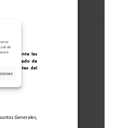
estros
cuál de
uestra
ciones