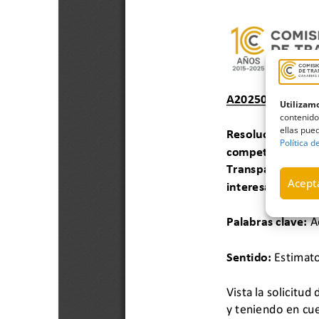
Utilizamo
contenido
ellas pued
Política d
Acepta