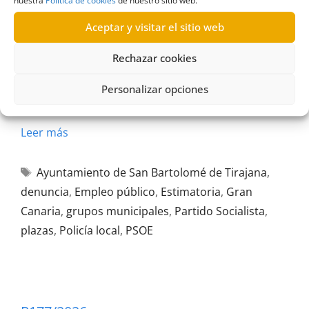
nuestra
Política de cookies
de nuestro sitio web.
R484/2026
29/07/2026
Aceptar y visitar el sitio web
Rechazar cookies
Solicitud al Ayuntamiento de San Bartolomé de
Tirajana del expediente de denuncia y revisión de
Personalizar opciones
plazas de Policía Local |Estimatoria
Leer más
Ayuntamiento de San Bartolomé de Tirajana
,
denuncia
,
Empleo público
,
Estimatoria
,
Gran
Canaria
,
grupos municipales
,
Partido Socialista
,
plazas
,
Policía local
,
PSOE