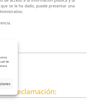
d de acceso a la información pública y la
 que se le ha dado, puede presentar una
ministrativo.
encia.
estros
cuál de
uestra
ciones
r la reclamación: