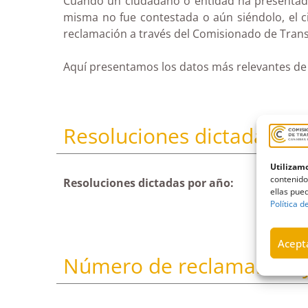
Cuando un ciudadano o entidad ha presentado e
misma no fue contestada o aún siéndolo, el 
reclamación a través del Comisionado de Transp
Aquí presentamos los datos más relevantes de 
Resoluciones dictadas po
Utilizamo
contenido
Resoluciones dictadas por año:
ellas pued
Política d
Acepta
Número de reclamantes y 