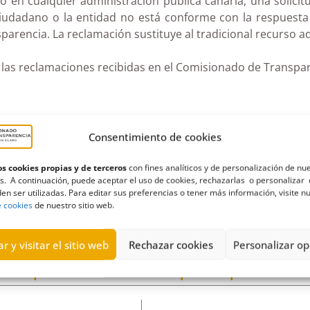
n cualquier administración pública canaria, una solicitu
ciudadano o la entidad no está conforme con la respuesta
arencia. La reclamación sustituye al tradicional recurso ad
las reclamaciones recibidas en el Comisionado de Transpar
r año y sentido de las mismas:
Consentimiento de cookies
s cookies propias y de terceros
con fines analíticos y de personalización de nu
s. A continuación, puede aceptar el uso de cookies, rechazarlas o personalizar 
Sentido de las resoluciones:
en ser utilizadas. Para editar sus preferencias o tener más información, visite n
e cookies
de nuestro sitio web.
r y visitar el sitio web
Rechazar cookies
Personalizar op
soporte utilizado para presenta