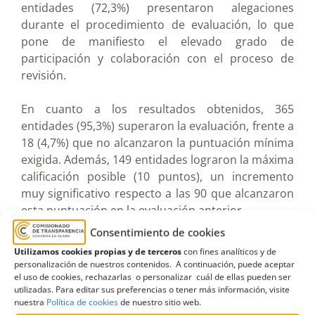
entidades (72,3%) presentaron alegaciones
durante el procedimiento de evaluación, lo que
pone de manifiesto el elevado grado de
participación y colaboración con el proceso de
revisión.
En cuanto a los resultados obtenidos, 365
entidades (95,3%) superaron la evaluación, frente a
18 (4,7%) que no alcanzaron la puntuación mínima
exigida. Además, 149 entidades lograron la máxima
calificación posible (10 puntos), un incremento
muy significativo respecto a las 90 que alcanzaron
esta puntuación en la evaluación anterior.
Consentimiento de cookies
El portal de transparencia de la Administración
Utilizamos cookies propias y de terceros
con fines analíticos y de
Pública de la Comunidad Autónoma obtiene una
personalización de nuestros contenidos. A continuación, puede aceptar
puntuación de 9,17, superior al 9,02 alcanzado en
el uso de cookies, rechazarlas o personalizar cuál de ellas pueden ser
utilizadas. Para editar sus preferencias o tener más información, visite
la evaluación anterior.
nuestra
Política de cookies
de nuestro sitio web.