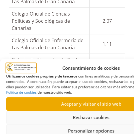
Las Palmas de Gran Canaria
Colegio Oficial de Ciencias
Políticas y Sociológicas de
2,07
Canarias
Colegio Oficial de Enfermería de
1,11
Las Palmas de Gran Canaria
Colegio de Abogados de Santa
1,02
Cruz de Tenerife
Consentimiento de cookies
Utilizamos cookies propias y de terceros
con fines analíticos y de personal
Colegio Oficial de Profesionales
contenidos. A continuación, puede aceptar el uso de cookies, rechazarlas o 
0,99
en Turismo
ellas pueden ser utilizadas. Para editar sus preferencias o tener más informa
Política de cookies
de nuestro sitio web.
Colegio Oficial de Arquitectos de
0,89
Aceptar y visitar el sitio web
Lanzarote
Rechazar cookies
Colegio Oficial de
Administradores de Fincas de
0,73
Personalizar opciones
Santa Cruz de Tenerife