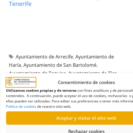
Tenerife
Ayuntamiento de Arrecife
,
Ayuntamiento de
Haría
,
Ayuntamiento de San Bartolomé
,
Ayuntamiento de Teguise
,
Ayuntamiento de Tías
,
Ayuntamiento de Tinajo
,
Ayuntamiento de Yaiza
,
Consentimiento de cookies
Ayuntamientos
,
Evaluación 2019
,
Evaluación de la
Utilizamos cookies propias y de terceros
con fines analíticos y de personal
contenidos. A continuación, puede aceptar el uso de cookies, rechazarlas o 
Transparencia
,
Índice de Transparencia de
ellas pueden ser utilizadas. Para editar sus preferencias o tener más informa
Canarias
,
ITCanarias
,
ITCanarias2019
,
Lanzarote
Política de cookies
de nuestro sitio web.
Aceptar y visitar el sitio web
Rechazar cookies