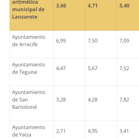
aritmética
3,66
4,71
5,40
municipal de
Lanzarote
Ayuntamiento
6,99
7,50
7,09
de Arrecife
Ayuntamiento
4,47
5,67
7,52
de Teguise
Ayuntamiento
de San
3,28
4,28
7,82
Bartolomé
Ayuntamiento
2,71
4,95
3,41
de Yaiza