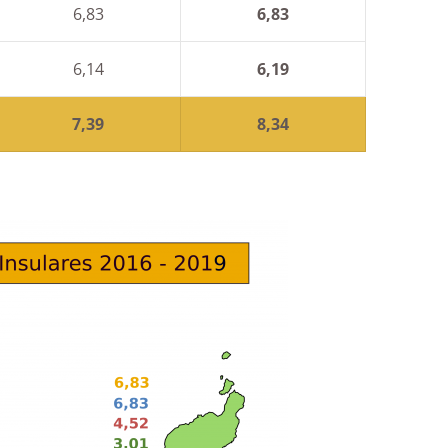
6,83
6,83
6,14
6,19
7,39
8,34