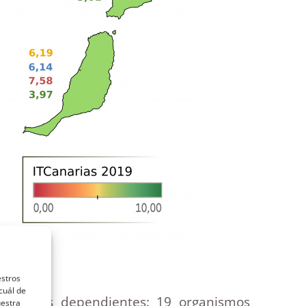
estros
cuál de
entidades dependientes: 19 organismos
uestra