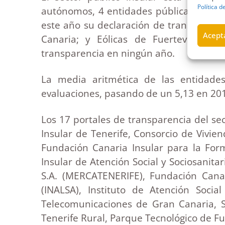
Política d
autónomos, 4 entidades públicas empres
este año su declaración de transparenci
Acepta
Canaria; y Eólicas de Fuerteventura
transparencia en ningún año.
La media aritmética de las entidade
evaluaciones, pasando de un 5,13 en 201
Los 17 portales de transparencia del se
Insular de Tenerife, Consorcio de Vivie
Fundación Canaria Insular para la Form
Insular de Atención Social y Sociosanita
S.A. (MERCATENERIFE), Fundación Canar
(INALSA), Instituto de Atención Soci
Telecomunicaciones de Gran Canaria, S.
Tenerife Rural, Parque Tecnológico de Fue