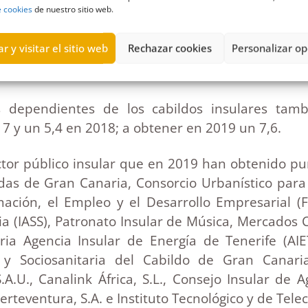
e cookies
de nuestro sitio web.
ariales, 41 empresas públicas, 12 fundaciones y 
a. Solo 2 entidades no lo hicieron: la Fundación
r y visitar el sitio web
Rechazar cookies
Personalizar op
, del Cabildo majorero. Ambas entidades no
s dependientes de los cabildos insulares ta
7 y un 5,4 en 2018; a obtener en 2019 un 7,6.
ctor público insular que en 2019 han obtenido pu
ndas de Gran Canaria, Consorcio Urbanístico para 
ación, el Empleo y el Desarrollo Empresarial (F
ria (IASS), Patronato Insular de Música, Mercados
ia Agencia Insular de Energía de Tenerife (AIET
al y Sociosanitaria del Cabildo de Gran Canari
A.U., Canalink África, S.L., Consejo Insular d
rteventura, S.A. e Instituto Tecnológico y de Tele