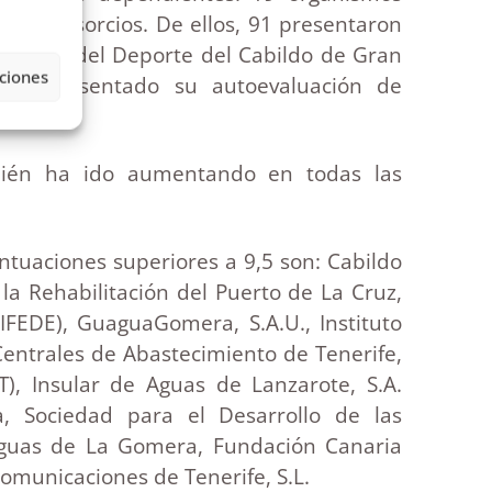
11 consorcios. De ellos, 91 presentaron
 Canaria del Deporte del Cabildo de Gran
ciones
 han presentado su autoevaluación de
mbién ha ido aumentando en todas las
ntuaciones superiores a 9,5 son: Cabildo
la Rehabilitación del Puerto de La Cruz,
IFEDE), GuaguaGomera, S.A.U., Instituto
 Centrales de Abastecimiento de Tenerife,
), Insular de Aguas de Lanzarote, S.A.
a, Sociedad para el Desarrollo de las
e Aguas de La Gomera, Fundación Canaria
comunicaciones de Tenerife, S.L.