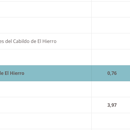
s del Cabildo de El Hierro
e El Hierro
0,76
3,97