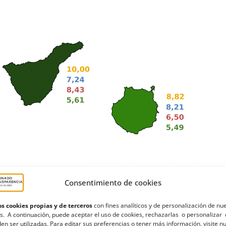
Consentimiento de cookies
s cookies propias y de terceros
con fines analíticos y de personalización de nu
s. A continuación, puede aceptar el uso de cookies, rechazarlas o personalizar 
do por 93 organizaciones: 7 cabildos y sus 86 
en ser utilizadas. Para editar sus preferencias o tener más información, visite n