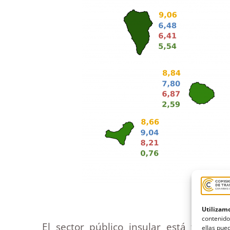
Utilizamo
contenido
El sector público insular está forma
ellas pued