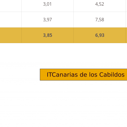
3,01
4,52
3,97
7,58
3,85
6,93