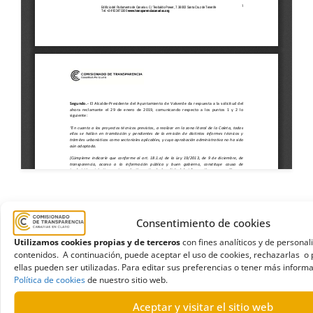
Ayuntamiento de Valverde
,
Ayuntamientos
,
Consentimiento de cookies
Estimación parcial
,
Información de obras públicas
Utilizamos cookies propias y de terceros
con fines analíticos y de personal
contenidos. A continuación, puede aceptar el uso de cookies, rechazarlas o 
ellas pueden ser utilizadas. Para editar sus preferencias o tener más informa
Política de cookies
de nuestro sitio web.
Aceptar y visitar el sitio web