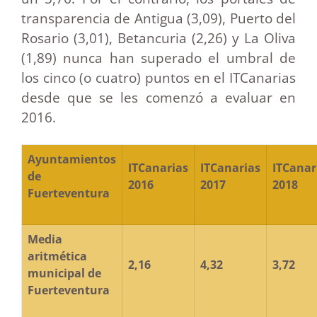
transparencia de Antigua (3,09), Puerto del
Rosario (3,01), Betancuria (2,26) y La Oliva
(1,89) nunca han superado el umbral de
los cinco (o cuatro) puntos en el ITCanarias
desde que se les comenzó a evaluar en
2016.
Ayuntamientos
ITCanarias
ITCanarias
ITCanar
de
2016
2017
2018
Fuerteventura
Media
aritmética
2,16
4,32
3,72
municipal de
Fuerteventura