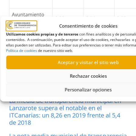
Ayuntamiento
0,00
3,14
3,93
de La Oliva
Consentimiento de cookies
Utilizamos cookies propias y de terceros
con fines analíticos y de personal
contenidos. A continuación, puede aceptar el uso de cookies, rechazarlas o 
ellas pueden ser utilizadas. Para editar sus preferencias o tener más informa
Política de cookies
de nuestro sitio web.
Aceptar y visitar el sitio web
La media de los portales de transparencia
Rechazar cookies
de los ayuntamientos de El Hierro alcanza
el notable alto en 2019
Personalizar opciones
La media de transparencia municipal en
Lanzarote supera el notable en el
ITCanarias: un 8,26 en 2019 frente al 5,4
de 2018
La nota media municipal de transparencia