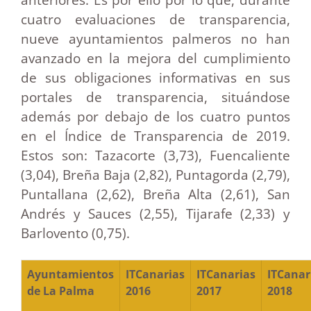
cuatro evaluaciones de transparencia,
nueve ayuntamientos palmeros no han
avanzado en la mejora del cumplimiento
de sus obligaciones informativas en sus
portales de transparencia, situándose
además por debajo de los cuatro puntos
en el Índice de Transparencia de 2019.
Estos son: Tazacorte (3,73), Fuencaliente
(3,04), Breña Baja (2,82), Puntagorda (2,79),
Puntallana (2,62), Breña Alta (2,61), San
Andrés y Sauces (2,55), Tijarafe (2,33) y
Barlovento (0,75).
Ayuntamientos
ITCanarias
ITCanarias
ITCanar
de La Palma
2016
2017
2018