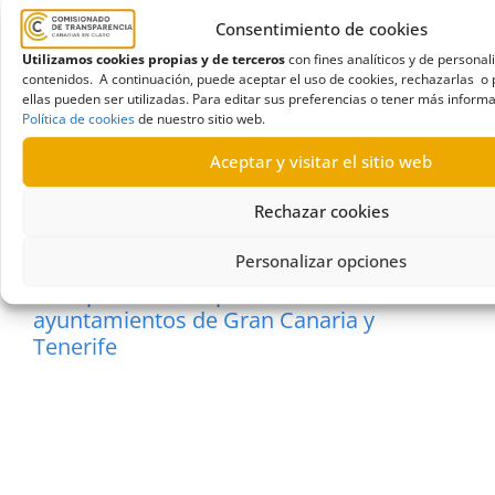
Consentimiento de cookies
Los ayuntamientos de Fuerteventura
continúan arrastrando el suspenso en su
Utilizamos cookies propias y de terceros
con fines analíticos y de personal
contenidos. A continuación, puede aceptar el uso de cookies, rechazarlas o 
nota media del ITCanarias: un 3,94 en
ellas pueden ser utilizadas. Para editar sus preferencias o tener más informa
2019
Política de cookies
de nuestro sitio web.
Los ayuntamientos de La Gomera
Aceptar y visitar el sitio web
mejoran su transparencia en 2019,
Rechazar cookies
alcanzando una media de 7,9
Personalizar opciones
Se reducen de 23 a 11 los portales de
transparencia suspendidos de los 52
ayuntamientos de Gran Canaria y
Tenerife