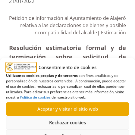
21/01/2022
Petición de información al Ayuntamiento de Alajeró
relativa a las declaraciones de bienes y posible
incompatibilidad del alcalde| Estimación
Resolución estimatoria formal y de
terminación sobre solicitud de
información al Ayuntamiento de
Consentimiento de cookies
Alajeró relativa a declaración de
Utilizamos cookies propias y de terceros
con fines analíticos y de
personalización de nuestros contenidos. A continuación, puede aceptar
bienes y posibles causas de
el uso de cookies, rechazarlas o personalizar cuál de ellas pueden ser
incompatibilidad del alcalde (25-II-
utilizadas. Para editar sus preferencias o tener más información, visite
nuestra
Política de cookies
de nuestro sitio web.
2020)
Aceptar y visitar el sitio web
Rechazar cookies