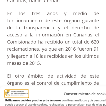
Canarias, Daniel Cerdán.
En los tres años y medio de
funcionamiento de este órgano garante
de la transparencia y el derecho de
acceso a la información en Canarias el
Comisionado ha recibido un total de 620
reclamaciones, ya que en 2016 fueron 91
y llegaron a 18 las recibidas en los últimos
meses de 2015.
El otro ámbito de actividad de este
órgano es el control de cumplimiento de
las obligaciones informativas en los
Consentimiento de cooki
portales de transparencia; cuyo resultado
Utilizamos cookies propias y de terceros
con fines analíticos y de persona
se refleja en el
último informe anual del
puede aceptar el uso de cookies, rechazarlas o personalizar cuál de ellas pu