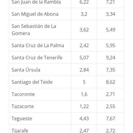
San Juan de la Rambla
6,22
7,21
San Miguel de Abona
3,2
3,34
San Sebastián de La
3,62
5,49
Gomera
Santa Cruz de La Palma
2,42
5,95
Santa Cruz de Tenerife
5,07
9,24
Santa Úrsula
2,84
7,35
Santiago del Teide
5
8,62
Tacoronte
1,6
2,71
Tazacorte
1,22
2,55
Tegueste
4,43
7,67
Tijarafe
2,47
2,72