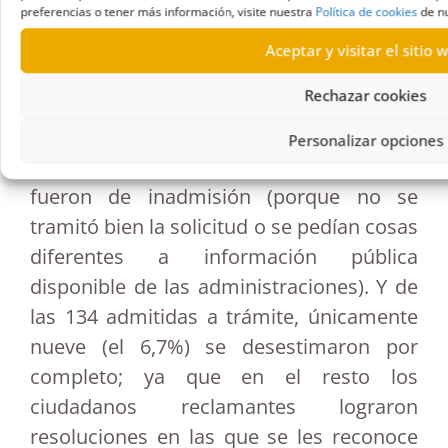
preferencias o tener más información, visite nuestra
Política de cookies
de nu
Comisionado
que se debatirá el próximo
jueves en la Comisión de Gobernación del
Aceptar y visitar el sitio 
Parlamento de Canarias.
Rechazar cookies
En el pasado ejercicio el Comisionado
Personalizar opciones
emitió 191 resoluciones, de las que 57
fueron de inadmisión (porque no se
tramitó bien la solicitud o se pedían cosas
diferentes a información pública
disponible de las administraciones). Y de
las 134 admitidas a trámite, únicamente
nueve (el 6,7%) se desestimaron por
completo; ya que en el resto los
ciudadanos reclamantes lograron
resoluciones en las que se les reconoce