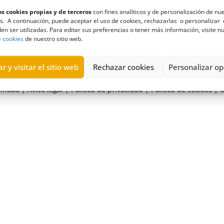
s cookies propias y de terceros
con fines analíticos y de personalización de nu
des será de diez días naturales siguientes a la fe
s. A continuación, puede aceptar el uso de cookies, rechazarlas o personalizar 
en ser utilizadas. Para editar sus preferencias o tener más información, visite n
e cookies
de nuestro sitio web.
anarias
r y visitar el sitio web
Rechazar cookies
Personalizar op
omisionado de Transparencia y Acceso a la Información Pública de
ilidad
|
Aviso legal
|
Política de privacidad
|
Política de cookies
|
C