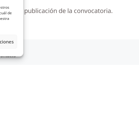
estros
cha de la publicación de la convocatoria.
cuál de
uestra
ciones
 Canarias
ontacto