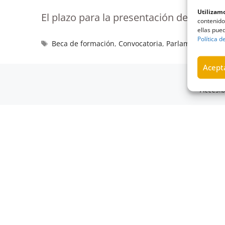
Utilizamo
El plazo para la presentación de solicitu
contenido
ellas pued
Política d
Beca de formación
,
Convocatoria
,
Parlamento de C
Acepta
© 2026 C
Accesib