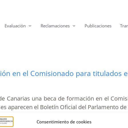
Evaluación
Reclamaciones
Publicaciones
Tra
ón en el Comisionado para titulados 
de Canarias una beca de formación en el Comisi
s aparecen el Boletín Oficial del Parlamento de
p/9l/2019/055/bo055.pdf …
Consentimiento de cookies