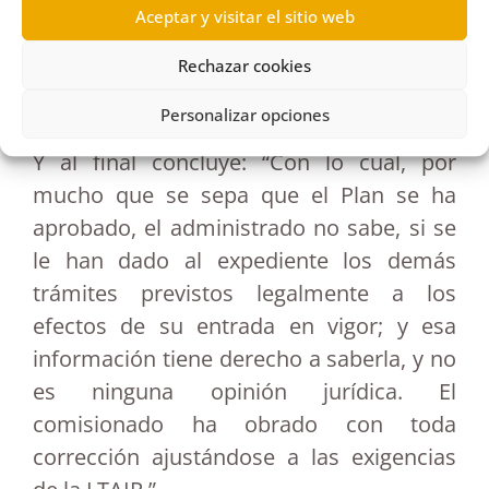
que el ayuntamiento tiene la obligación
Aceptar y visitar el sitio web
de conocer y el administrado el derecho
Rechazar cookies
de saber; pues no es lo mismo aprobar
un Plan, que hacerlo entrar en vigor…”.
Personalizar opciones
Y al final concluye: “Con lo cual, por
mucho que se sepa que el Plan se ha
aprobado, el administrado no sabe, si se
le han dado al expediente los demás
trámites previstos legalmente a los
efectos de su entrada en vigor; y esa
información tiene derecho a saberla, y no
es ninguna opinión jurídica. El
comisionado ha obrado con toda
corrección ajustándose a las exigencias