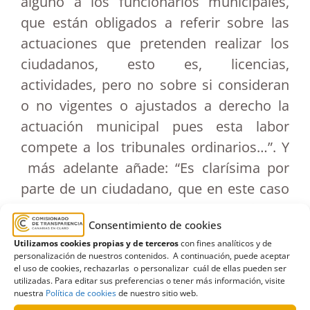
alguno a los funcionarios municipales,
que están obligados a referir sobre las
actuaciones que pretenden realizar los
ciudadanos, esto es, licencias,
actividades, pero no sobre si consideran
o no vigentes o ajustados a derecho la
actuación municipal pues esta labor
compete a los tribunales ordinarios…”. Y
más adelante añade: “Es clarísima por
parte de un ciudadano, que en este caso
es afectado por dicho plan, en su finca y
Consentimiento de cookies
paga sus impuestos municipales. Se
Utilizamos cookies propias y de terceros
con fines analíticos y de
pregunta si el plan se aprobó y si ha
personalización de nuestros contenidos. A continuación, puede aceptar
entrado en vigor, y eso no es ninguna
el uso de cookies, rechazarlas o personalizar cuál de ellas pueden ser
utilizadas. Para editar sus preferencias o tener más información, visite
opinión jurídica sino una realidad formal
nuestra
Política de cookies
de nuestro sitio web.