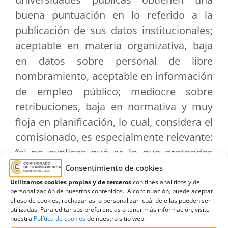
buena puntuación en lo referido a la
publicación de sus datos institucionales;
aceptable en materia organizativa, baja
en datos sobre personal de libre
nombramiento, aceptable en información
de empleo público; mediocre sobre
retribuciones, baja en normativa y muy
floja en planificación, lo cual, considera el
comisionado, es especialmente relevante:
“si no explicas qué es lo que pretendes
hacer, resulta difícil que se te puedan
Consentimiento de cookies
pedir cuentas”.
Utilizamos cookies propias y de terceros
con fines analíticos y de
personalización de nuestros contenidos. A continuación, puede aceptar
el uso de cookies, rechazarlas o personalizar cuál de ellas pueden ser
En la mesa redonda también participó
utilizadas. Para editar sus preferencias o tener más información, visite
nuestra
Política de cookies
de nuestro sitio web.
Miguel Ángel Acosta, secretario General