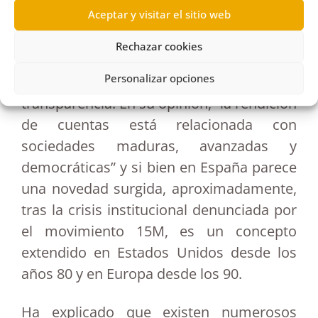
Aceptar y visitar el sitio web
de la Conferencia de Consejos Sociales de
las Universidades Españolas, quien
Rechazar cookies
también ha puesto el énfasis en la
Personalizar opciones
necesidad de dar un paso más allá de la
transparencia. En su opinión, “la rendición
de cuentas está relacionada con
sociedades maduras, avanzadas y
democráticas” y si bien en España parece
una novedad surgida, aproximadamente,
tras la crisis institucional denunciada por
el movimiento 15M, es un concepto
extendido en Estados Unidos desde los
años 80 y en Europa desde los 90.
Ha explicado que existen numerosos