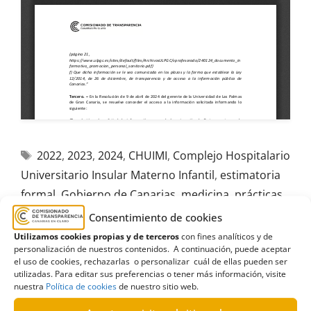
2022
,
2023
,
2024
,
CHUIMI
,
Complejo Hospitalario
Universitario Insular Materno Infantil
,
estimatoria
formal
,
Gobierno de Canarias
,
medicina
,
prácticas
,
rehabilitación
,
SCS
,
Servicio Canario de la Salud
,
Consentimiento de cookies
Terminación
,
tutores
,
ULPGC
,
Universidad de Las
Utilizamos cookies propias y de terceros
con fines analíticos y de
personalización de nuestros contenidos. A continuación, puede aceptar
Palmas de Gran Canaria
el uso de cookies, rechazarlas o personalizar cuál de ellas pueden ser
utilizadas. Para editar sus preferencias o tener más información, visite
nuestra
Política de cookies
de nuestro sitio web.