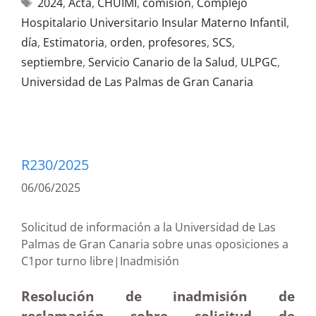
2024
,
Acta
,
CHUIMI
,
comisión
,
Complejo
Hospitalario Universitario Insular Materno Infantil
,
día
,
Estimatoria
,
orden
,
profesores
,
SCS
,
septiembre
,
Servicio Canario de la Salud
,
ULPGC
,
Universidad de Las Palmas de Gran Canaria
R230/2025
06/06/2025
Solicitud de información a la Universidad de Las
Palmas de Gran Canaria sobre unas oposiciones a
C1por turno libre|Inadmisión
Resolución de inadmisión de
reclamación sobre solicitud de