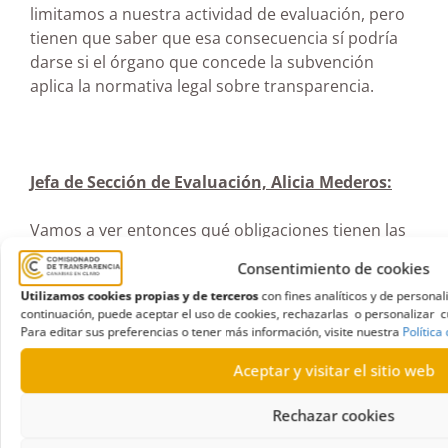
limitamos a nuestra actividad de evaluación, pero
tienen que saber que esa consecuencia sí podría
darse si el órgano que concede la subvención
aplica la normativa legal sobre transparencia.
Jefa de Sección de Evaluación, Alicia Mederos:
Vamos a ver entonces qué obligaciones tienen las
entidades privadas para publicar en su página web.
Consentimiento de cookies
La primera puntualización que quería hacer es que
Utilizamos cookies propias y de terceros
con fines analíticos y de persona
la publicación debe llevarse a cabo en las páginas
continuación, puede aceptar el uso de cookies, rechazarlas o personalizar cu
web de las entidades, no en redes sociales, no en
Para editar sus preferencias o tener más información, visite nuestra
Política
otro tipo de soporte, porque la ley claramente
Aceptar y visitar el sitio web
indica que debe ser en la página web de cada
entidad, donde se publique la información de
Rechazar cookies
transparencia.