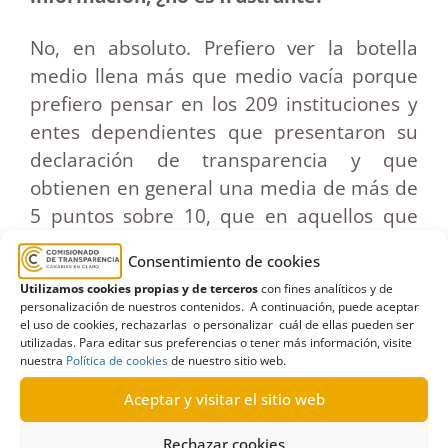
No, en absoluto. Prefiero ver la botella
medio llena más que medio vacía porque
prefiero pensar en los 209 instituciones y
entes dependientes que presentaron su
declaración de transparencia y que
obtienen en general una media de más de
5 puntos sobre 10, que en aquellos que
todavía no han alcanzado ese nivel en el
Consentimiento de cookies
cumplimiento de las obligaciones de
Utilizamos cookies propias y de terceros
con fines analíticos y de
publicar contenidos. Y lo digo porque hace
personalización de nuestros contenidos. A continuación, puede aceptar
un año el conjunto de las administraciones
el uso de cookies, rechazarlas o personalizar cuál de ellas pueden ser
utilizadas. Para editar sus preferencias o tener más información, visite
públicas de Canarias apenas sacaba un 3
nuestra
Política de cookies
de nuestro sitio web.
como media en nuestra evaluación: y un
Aceptar y visitar el sitio web
año después ,llega a un 5. Es evidente que
ha habido una progresión muy
Rechazar cookies