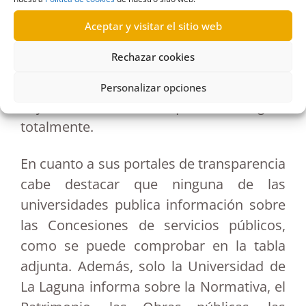
enlace:
https://transparenciacanarias.org/
tag/universidades/
En todos los casos
Aceptar y visitar el sitio web
consta que las universidades cumplieron
Rechazar cookies
las resoluciones del Comisionado de
Transparencia, aunque en uno de ellos no
Personalizar opciones
hay confirmación de que la entregara
totalmente.
En cuanto a sus portales de transparencia
cabe destacar que ninguna de las
universidades publica información sobre
las Concesiones de servicios públicos,
como se puede comprobar en la tabla
adjunta. Además, solo la Universidad de
La Laguna informa sobre la Normativa, el