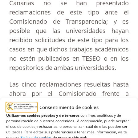
Canarias no se han presentado
reclamaciones de este tipo ante el
Comisionado de Transparencia; y es
posible que las universidades hayan
recibido solicitudes de este tipo para los
casos en que dichos trabajos académicos
no estén publicados en TESEO o en los
repositorios de ambas universidades.
Las cinco reclamaciones resueltas hasta
ahora por el Comisionado frente a
negaciones de información de las
Consentimiento de cookies
universidades canarias han sido
Utilizamos cookies propias y de terceros
con fines analíticos y de
favorables para los ciudadanos
personalización de nuestros contenidos. A continuación, puede aceptar
el uso de cookies, rechazarlas o personalizar cuál de ellas pueden ser
reclamantes y accesibles en el siguiente
utilizadas. Para editar sus preferencias o tener más información, visite
nuestra
Política de cookies
de nuestro sitio web.