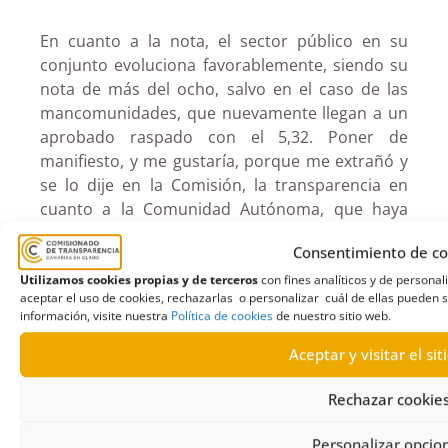
En cuanto a la nota, el sector público en su
conjunto evoluciona favorablemente, siendo su
nota de más del ocho, salvo en el caso de las
mancomunidades, que nuevamente llegan a un
aprobado raspado con el 5,32. Poner de
manifiesto, y me gustaría, porque me extrañó y
se lo dije en la Comisión, la transparencia en
cuanto a la Comunidad Autónoma, que haya
bajado de un 9,65 a un 8,59. Sigue siendo un
Consentimiento de co
índice muy bueno, y este último año rompe con
una tendencia de ejercicios anteriores.
Utilizamos cookies propias y de terceros
con fines analíticos y de persona
aceptar el uso de cookies, rechazarlas o personalizar cuál de ellas pueden s
información, visite nuestra
Política de cookies
de nuestro sitio web.
Gracias a los informes presentados, es
indudable el avance que se ha producido en la
Aceptar y visitar el si
toma en consideración de la transparencia por
Rechazar cookie
parte de las diferentes Administraciones
Públicas de nuestra comunidad, lo cual, además
Personalizar opcio