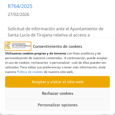
R764/2025
27/02/2026
Solicitud de información ante el Ayuntamiento de
Santa Lucía de Tirajana relativa al acceso a
expedientes de servicios extraordinarios
Consentimiento de cookies
|Estimatoria
Utilizamos cookies propias y de terceros
con fines analíticos y de
personalización de nuestros contenidos. A continuación, puede aceptar
Resolución estimatoria sobre solicitud de
el uso de cookies, rechazarlas o personalizar cuál de ellas pueden ser
información al Ayuntamiento de Santa Lucía de
utilizadas. Para editar sus preferencias o tener más información, visite
Tirajana relativa al acceso a los expedientes de
nuestra
Política de cookies
de nuestro sitio web.
los servicios extraordinarios de los meses de
Aceptar y visitar el sitio web
julio a diciembre de 2024.
(05-12-2025)
Rechazar cookies
Personalizar opciones