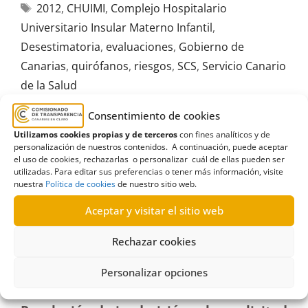
2012
,
CHUIMI
,
Complejo Hospitalario
Universitario Insular Materno Infantil
,
Desestimatoria
,
evaluaciones
,
Gobierno de
Canarias
,
quirófanos
,
riesgos
,
SCS
,
Servicio Canario
de la Salud
Consentimiento de cookies
Utilizamos cookies propias y de terceros
con fines analíticos y de
personalización de nuestros contenidos. A continuación, puede aceptar
el uso de cookies, rechazarlas o personalizar cuál de ellas pueden ser
R400/2024
utilizadas. Para editar sus preferencias o tener más información, visite
nuestra
Política de cookies
de nuestro sitio web.
07/10/2024
Aceptar y visitar el sitio web
Solicitud de información al SCS sobre el tribunal
Rechazar cookies
para Técnico Titulado Superior Licenciado en
Ciencias Económicas y Empresariales|Inadmisión
Personalizar opciones