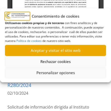
Consentimiento de cookies
Utilizamos cookies propias y de terceros
con fines analíticos y de
personalización de nuestros contenidos. A continuación, puede aceptar
el uso de cookies, rechazarlas o personalizar cuál de ellas pueden ser
utilizadas. Para editar sus preferencias o tener más información, visite
nuestra
Política de cookies
de nuestro sitio web.
2024
,
adjudicación
,
contrato
,
género
,
Gobierno
de Canarias
,
ICI
,
Instituto Canario de Igualdad
,
Aceptar y visitar el sitio web
Pacto de Estado
,
Terminación
,
violencia
Rechazar cookies
Personalizar opciones
R280/2024
02/10/2024
Solicitud de información dirigida al Instituto