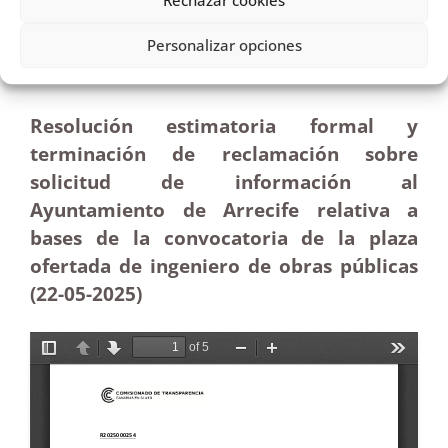
Rechazar cookies
Solicitud de información planteada al
Ayuntamiento de Arrecife sobre una plaza de
Personalizar opciones
ingeniero de obras públicas|Estimatoria
Resolución estimatoria formal y
terminación de reclamación sobre
solicitud de información al
Ayuntamiento de Arrecife relativa a
bases de la convocatoria de la plaza
ofertada de ingeniero de obras públicas
(22-05
-2025)