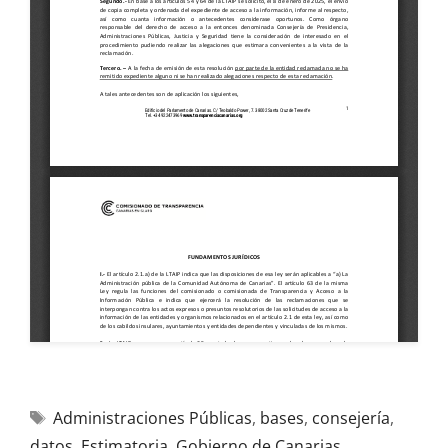
Administraciones Públicas
,
bases
,
consejería
,
datos
,
Estimatoria
,
Gobierno de Canarias
,