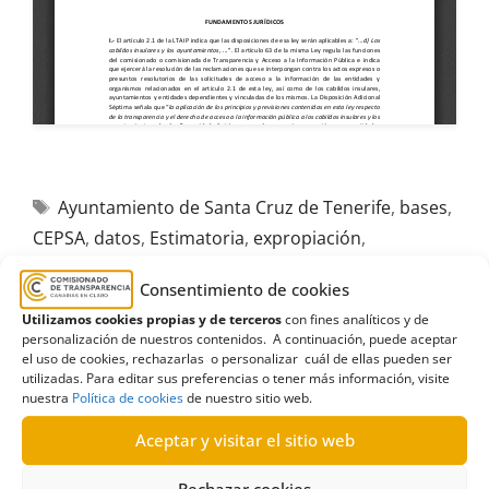
Ayuntamiento de Santa Cruz de Tenerife
,
bases
,
CEPSA
,
datos
,
Estimatoria
,
expropiación
,
indexación
,
Informes
,
Medioambiente
,
refinería
Consentimiento de cookies
Utilizamos cookies propias y de terceros
con fines analíticos y de
personalización de nuestros contenidos. A continuación, puede aceptar
el uso de cookies, rechazarlas o personalizar cuál de ellas pueden ser
utilizadas. Para editar sus preferencias o tener más información, visite
R254/2025
nuestra
Política de cookies
de nuestro sitio web.
13/06/2025
Aceptar y visitar el sitio web