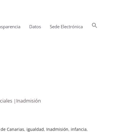
Buscar:
nsparencia
Datos
Sede Electrónica
Botón de búsqueda
ociales |Inadmisión
 de Canarias
,
igualdad
,
Inadmisión
,
infancia
,