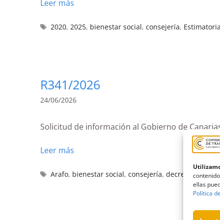
Leer más
2020
,
2025
,
bienestar social
,
consejería
,
Estimatori
R341/2026
24/06/2026
Solicitud de información al Gobierno de Canaria
Leer más
Utilizamo
Arafo
,
bienestar social
,
consejería
,
decreto
,
emerge
contenido
ellas pued
Política d