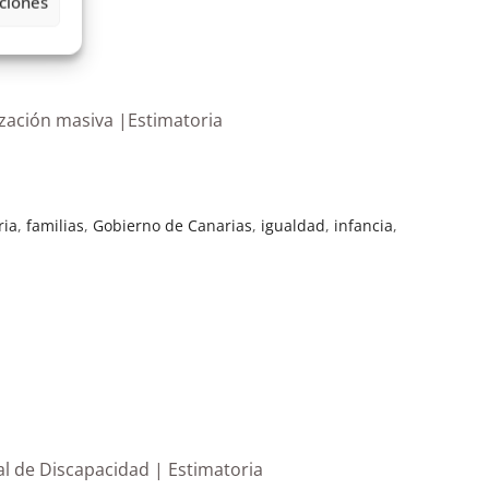
ciones
ización masiva |Estimatoria
ria
,
familias
,
Gobierno de Canarias
,
igualdad
,
infancia
,
al de Discapacidad | Estimatoria