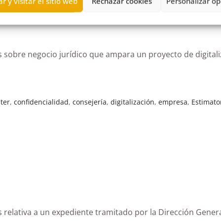
r y visitar el sitio web
Rechazar cookies
Personalizar op
s sobre negocio jurídico que ampara un proyecto de digital
ter
,
confidencialidad
,
consejería
,
digitalización
,
empresa
,
Estimato
s relativa a un expediente tramitado por la Dirección Gener