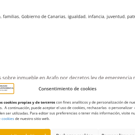
a
,
familias
,
Gobierno de Canarias
,
igualdad
,
infancia
,
juventud
,
pat
s sobre inmueble en Arafo por decretos ley de emergencia 
Consentimiento de cookies
s cookies propias y de terceros
con fines analíticos y de personalización de nu
ncia
,
Estimatoria
,
familias
,
Gobierno de Canarias
,
igualdad
,
infanc
s. A continuación, puede aceptar el uso de cookies, rechazarlas o personalizar 
en ser utilizadas. Para editar sus preferencias o tener más información, visite n
e cookies
de nuestro sitio web.