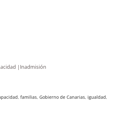
apacidad |Inadmisión
apacidad
,
familias
,
Gobierno de Canarias
,
igualdad
,