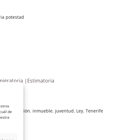
ria potestad
migratoria |Estimatoria
estros
ia
,
inmigración
,
inmueble
,
juventud
,
Ley
,
Tenerife
cuál de
uestra