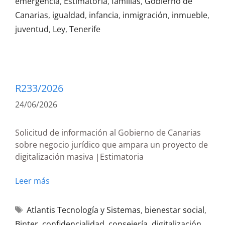
emergencia
,
Estimatoria
,
familias
,
Gobierno de
Canarias
,
igualdad
,
infancia
,
inmigración
,
inmueble
,
juventud
,
Ley
,
Tenerife
R233/2026
24/06/2026
Solicitud de información al Gobierno de Canarias
sobre negocio jurídico que ampara un proyecto de
digitalización masiva |Estimatoria
Leer más
Atlantis Tecnología y Sistemas
,
bienestar social
,
Binter
,
confidencialidad
,
consejería
,
digitalización
,