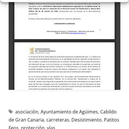
asociación
,
Ayuntamiento de Agüimes
,
Cabildo
de Gran Canaria
,
carreteras
,
Desistimiento
,
Patitos
Feos
,
protección
,
vías