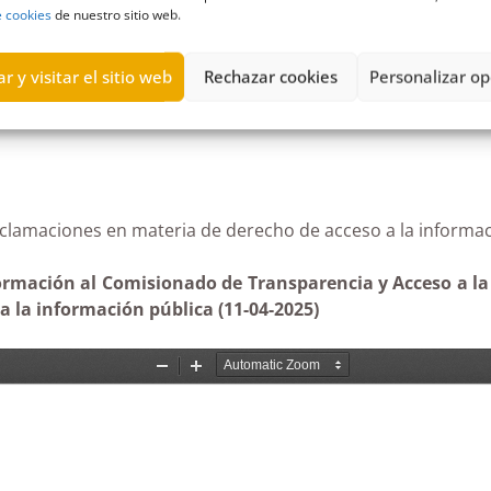
 la Información Pública
,
Estimatoria
,
incumplimientos
,
sanciones
e cookies
de nuestro sitio web.
r y visitar el sitio web
Rechazar cookies
Personalizar op
e reclamaciones en materia de derecho de acceso a la 
formación al Comisionado de Transparencia y Acceso a la
 la información pública (11-04-2025)