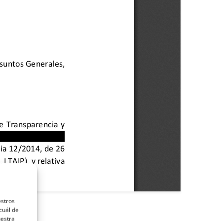
estros
cuál de
uestra