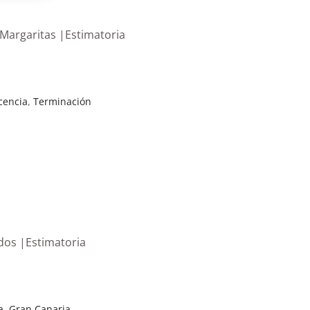
 Margaritas |Estimatoria
cencia
,
Terminación
ados |Estimatoria
a
,
Gran Canaria