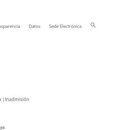
Buscar:
nsparencia
Datos
Sede Electrónica
Botón de búsqueda
ya |Inadmisión
aya