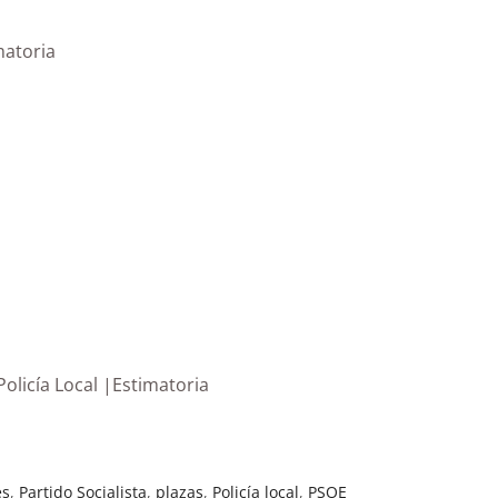
matoria
olicía Local |Estimatoria
es
,
Partido Socialista
,
plazas
,
Policía local
,
PSOE