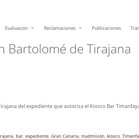
Evaluación
Reclamaciones
Publicaciones
Tra
 Bartolomé de Tirajana
irajana del expediente que autoriza el Kiosco Bar Timanfa
rajana
,
bar
,
expediente
,
Gran Canaria
,
Inadmisión
,
kiosco
,
Timanf