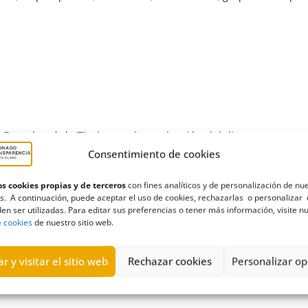
 Bartolomé de Tirajana sobre selección del director-gerent
Consentimiento de cookies
s cookies propias y de terceros
con fines analíticos y de personalización de nu
s. A continuación, puede aceptar el uso de cookies, rechazarlas o personalizar 
atoria
,
gerente
,
Gervisur
,
Gran Canaria
,
grupos municipales
,
Partid
en ser utilizadas. Para editar sus preferencias o tener más información, visite n
e cookies
de nuestro sitio web.
r y visitar el sitio web
Rechazar cookies
Personalizar op