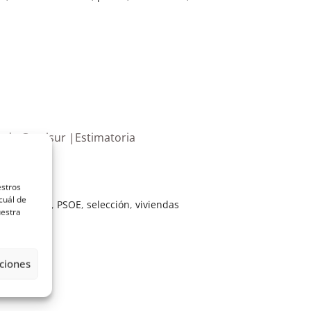
e de Gervisur |Estimatoria
estros
cuál de
o Socialista
,
PSOE
,
selección
,
viviendas
uestra
ciones