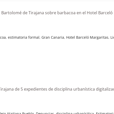
 Bartolomé de Tirajana sobre barbacoa en el Hotel Barceló
coa
,
estimatoria formal
,
Gran Canaria
,
Hotel Barceló Margaritas
,
Li
rajana de 5 expedientes de disciplina urbanística digitaliz
ejo Ataitana Pueblo
,
Denuncias
,
disciplina urbanísitica
,
Estimatori