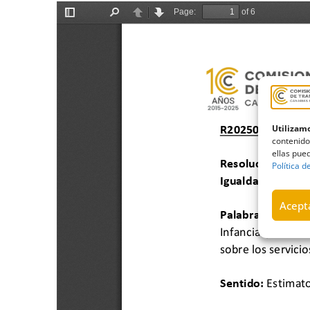
Utilizamo
contenido
ellas pued
Política d
Acepta