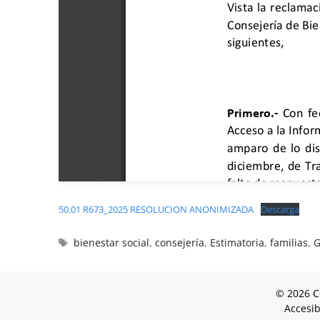
50.01 R673_2025 RESOLUCION ANONIMIZADA
Descarga
bienestar social
,
consejería
,
Estimatoria
,
familias
,
G
© 2026 C
Accesib