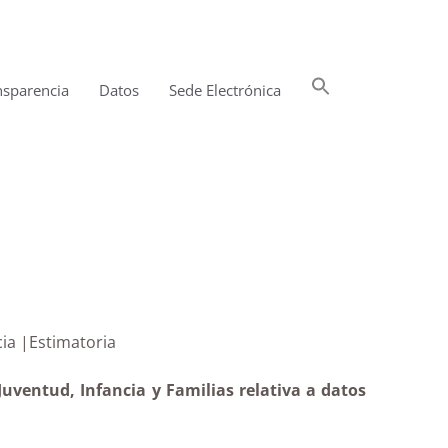
Buscar:
nsparencia
Datos
Sede Electrónica
Botón de búsqueda
la infancia |Estimatoria
Juventud, Infancia y Familias relativa a datos