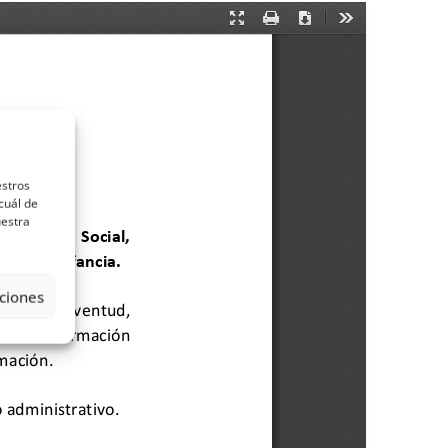
estros
cuál de
uestra
ciones