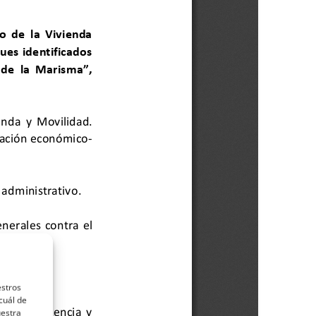
estros
cuál de
uestra