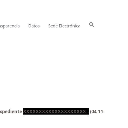
Buscar:
nsparencia
Datos
Sede Electrónica
Botón de búsqueda
pediente|Estimatoria
 expediente
XXXXXXXXXXXXXXXXXXXX .
(04-11-