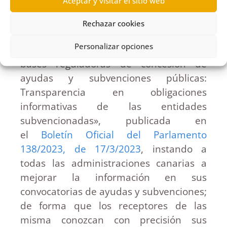
Aceptar y visitar el sitio web
Es por ello, por lo que el Comisionado de
Rechazar cookies
Transparencia de Canarias ha aprobado
Personalizar opciones
la «Recomendación 1/2023 sobre las
bases reguladoras de concesión de
ayudas y subvenciones públicas:
Transparencia en obligaciones
informativas de las entidades
subvencionadas», publicada en
el
Boletín Oficial del Parlamento
138/2023, de 17/3/2023
, instando a
todas las administraciones canarias a
mejorar la información en sus
convocatorias de ayudas y subvenciones;
de forma que los receptores de las
misma conozcan con precisión sus