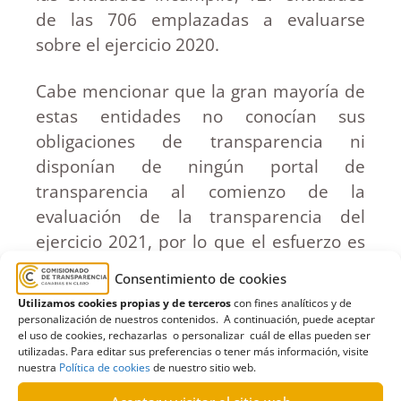
de las 706 emplazadas a evaluarse
sobre el ejercicio 2020.
Cabe mencionar que la gran mayoría de
estas entidades no conocían sus
obligaciones de transparencia ni
disponían de ningún portal de
transparencia al comienzo de la
evaluación de la transparencia del
ejercicio 2021, por lo que el esfuerzo es
considerablemente mayor teniendo en
Consentimiento de cookies
cuenta que en cuatro meses tuvieron
Utilizamos cookies propias y de terceros
con fines analíticos y de
que crear una página web, dar
personalización de nuestros contenidos. A continuación, puede aceptar
el uso de cookies, rechazarlas o personalizar cuál de ellas pueden ser
cumplimiento de sus obligaciones de
utilizadas. Para editar sus preferencias o tener más información, visite
transparencia y presentar la declaración
nuestra
Política de cookies
de nuestro sitio web.
en tiempo y forma al Comisionado.