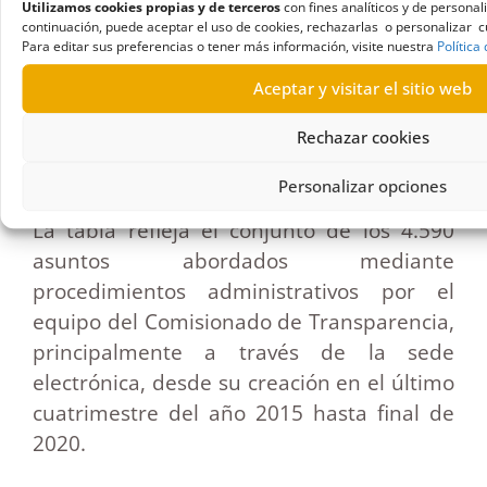
Utilizamos cookies propias y de terceros
con fines analíticos y de persona
Total
continuación, puede aceptar el uso de cookies, rechazarlas o personalizar cu
expedientes y
Para editar sus preferencias o tener más información, visite nuestra
Política
18
136
276
598
556
actividades
Aceptar y visitar el sitio web
principales
Rechazar cookies
Personalizar opciones
La tabla refleja el conjunto de los 4.590
asuntos abordados mediante
procedimientos administrativos por el
equipo del Comisionado de Transparencia,
principalmente a través de la sede
electrónica, desde su creación en el último
cuatrimestre del año 2015 hasta final de
2020.