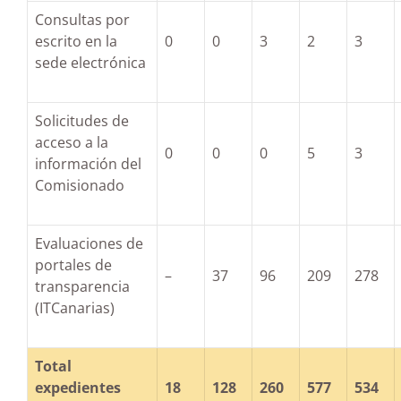
Consultas por
escrito en la
0
0
3
2
3
sede electrónica
Solicitudes de
acceso a la
0
0
0
5
3
información del
Comisionado
Evaluaciones de
portales de
–
37
96
209
278
transparencia
(ITCanarias)
Total
expedientes
18
128
260
577
534