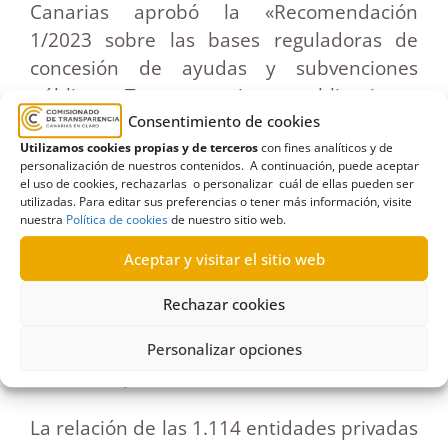
Canarias aprobó la «Recomendación
1/2023 sobre las bases reguladoras de
concesión de ayudas y subvenciones
públicas: Transparencia en obligaciones
informativas de las entidades
Consentimiento de cookies
subvencionadas», publicada en el
Boletín
Utilizamos cookies propias y de terceros
con fines analíticos y de
personalización de nuestros contenidos. A continuación, puede aceptar
Oficial del Parlamento 138/2023, de
el uso de cookies, rechazarlas o personalizar cuál de ellas pueden ser
utilizadas. Para editar sus preferencias o tener más información, visite
17/3/2023
, instando a todas las
nuestra
Política de cookies
de nuestro sitio web.
administraciones canarias a mejorar la
Aceptar y visitar el sitio web
información en sus convocatorias de
ayudas y subvenciones; de forma que los
Rechazar cookies
receptores de las misma conozcan con
precisión sus obligaciones transparencia
Personalizar opciones
cuando superan los 60.000 euros anuales.
La relación de las 1.114 entidades privadas