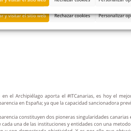
 en el Archipiélago aporta el #ITCanarias, es hoy el mej
parencia en España; ya que la capacidad sancionadora previ
encia constituyen dos pioneras singularidades canarias en 
 cada una de las instituciones y entidades con una metodolo
 y con demostrada objetividad. Y es por ello que obtuvie