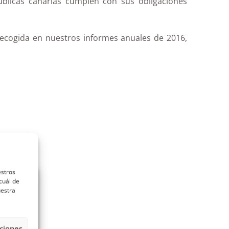
úblicas canarias cumplen con sus obligaciones
 recogida en nuestros informes anuales de 2016,
estros
cuál de
uestra
ciones