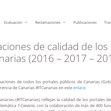
Evaluación
Reclamaciones
Publicaciones
Tra
ciones de calidad de los 
narias (2016 – 2017 – 20
uaciones de todos los portales públicos de Canarias (Gobi
arencia de Canarias #ITCanarias en este
enlace
.
narias (#ITCanarias) reflejan la calidad de los portales d
telemática
T-Canaria
, con la colaboración de más de 400 fun