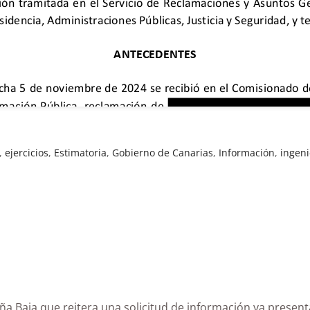
,
ejercicios
,
Estimatoria
,
Gobierno de Canarias
,
Información
,
ingeni
 Breña Baja que reitera una solicitud de información y