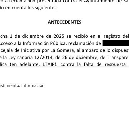
istimiento
,
Información