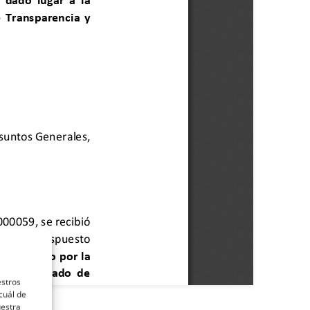
estros
cuál de
uestra