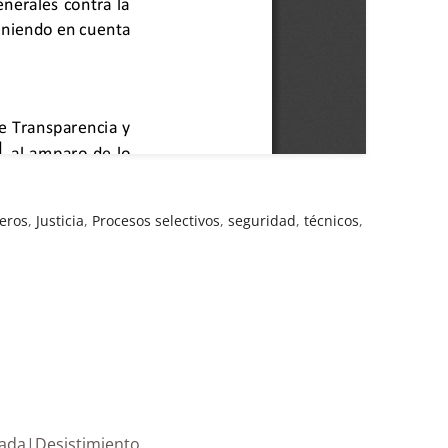
eros
,
Justicia
,
Procesos selectivos
,
seguridad
,
técnicos
,
a presentada|Desistimiento