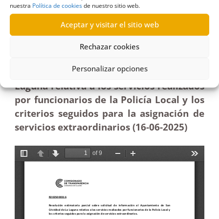
nuestra
Política de cookies
de nuestro sitio web.
Laguna sobre servicios realizados por funcionarios
de la Policía Local|Estimatoria
Aceptar y visitar el sitio web
Resolución estimatoria parcial sobre
Rechazar cookies
solicitud de información al
Personalizar opciones
Ayuntamiento de San Cristóbal de La
Laguna relativa a los servicios realizados
por funcionarios de la Policía Local y los
criterios seguidos para la asignación de
servicios extraordinarios (16-06-2025
)