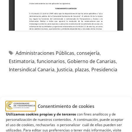
Administraciones Públicas
,
consejería
,
Estimatoria
,
funcionarios
,
Gobierno de Canarias
,
Intersindical Canaria
,
Justicia
,
plazas
,
Presidencia
R316/2025
Consentimiento de cookies
06/11/2025
Utilizamos cookies propias y de terceros
con fines analíticos y de
personalización de nuestros contenidos. A continuación, puede aceptar
el uso de cookies, rechazarlas o personalizar cuál de ellas pueden ser
Solicitud de información al Ayuntamiento de La
utilizadas. Para editar sus preferencias o tener más información, visite