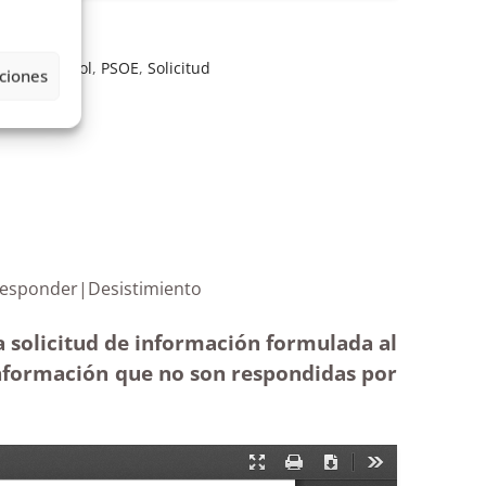
brero Español
,
PSOE
,
Solicitud
ciones
ción sin responder|Desistimiento
a solicitud de información formulada al
 información que no son respondidas por