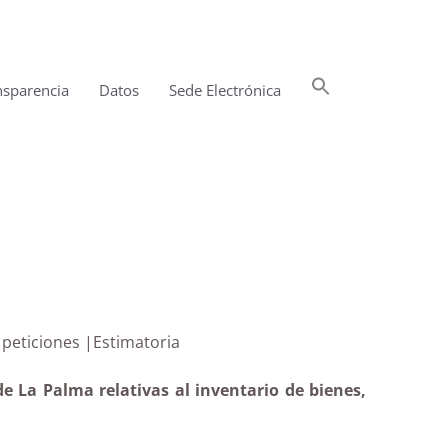
Buscar:
nsparencia
Datos
Sede Electrónica
Botón de búsqueda
e otras peticiones |Estimatoria
e La Palma relativas al inventario de bienes,