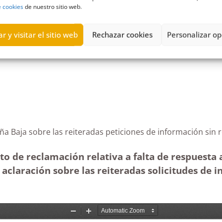
e cookies
de nuestro sitio web.
o
,
grupos municipales
,
Información
,
La Palma
,
Partido Socialista O
r y visitar el sitio web
Rechazar cookies
Personalizar op
 Breña Baja sobre las reiteradas peticiones de informa
to de reclamación relativa a falta de respuesta 
aclaración sobre las reiteradas solicitudes de