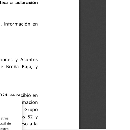
estros
cuál de
uestra