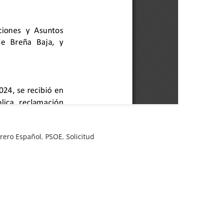
brero Español
,
PSOE
,
Solicitud