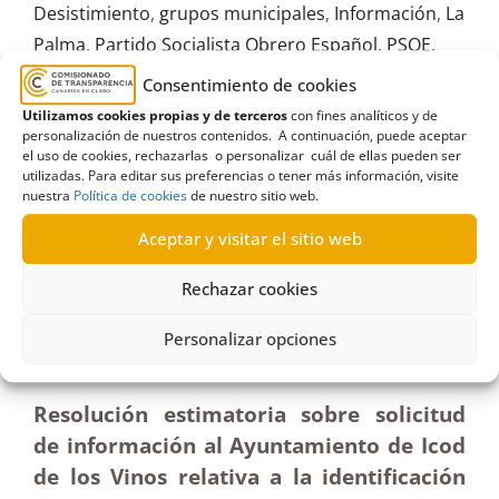
Desistimiento
,
grupos municipales
,
Información
,
La
Palma
,
Partido Socialista Obrero Español
,
PSOE
,
Solicitud
Consentimiento de cookies
Utilizamos cookies propias y de terceros
con fines analíticos y de
personalización de nuestros contenidos. A continuación, puede aceptar
el uso de cookies, rechazarlas o personalizar cuál de ellas pueden ser
utilizadas. Para editar sus preferencias o tener más información, visite
nuestra
Política de cookies
de nuestro sitio web.
R428/2024
Aceptar y visitar el sitio web
10/01/2025
Rechazar cookies
Solicitud al Ayuntamiento de Icod de los Vinos para
identificar al órgano encargado de instruir un
Personalizar opciones
expediente|Estimatoria
Resolución estimatoria sobre solicitud
de información al Ayuntamiento de Icod
de los Vinos relativa a la identificación