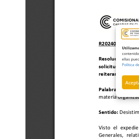
Utilizamo
contenido
ellas pued
Política d
Acepta