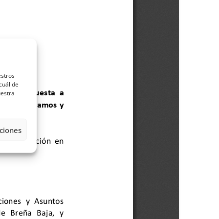
estros
cuál de
uestra
ciones